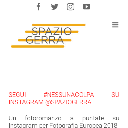
Salta
facebook
twitter
instagram
youtube
al
contenuto
SEGUI #NESSUNACOLPA SU
INSTAGRAM @SPAZIOGERRA
Un fotoromanzo a puntate su
Instagram per Fotografia Europea 2018