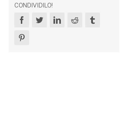
CONDIVIDILO!
facebook
twitter
linkedin
reddit
tumblr
pinterest