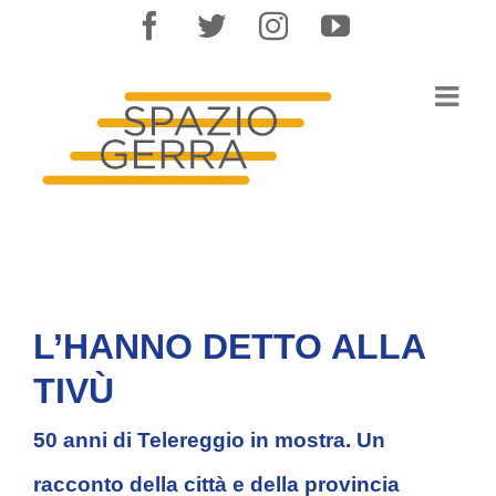
Salta
facebook
twitter
instagram
youtube
al
contenuto
L’HANNO DETTO ALLA
TIVÙ
50 anni di Telereggio in mostra.
Un
racconto della città e della provincia