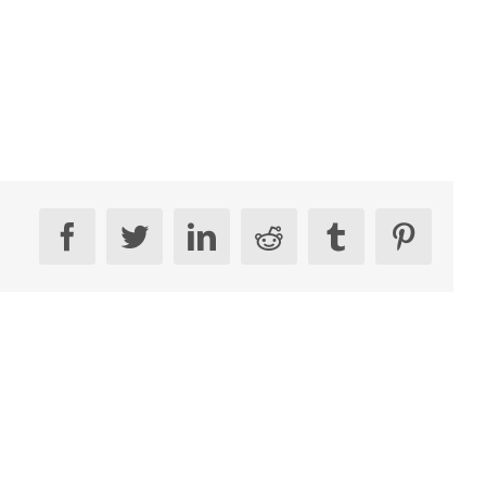
facebook
twitter
linkedin
reddit
tumblr
pinteres