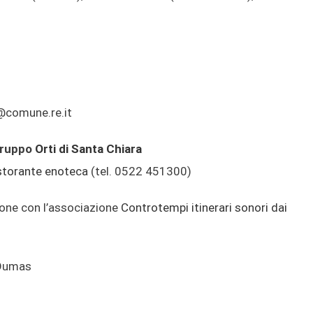
@comune.re.it
 Gruppo
Orti di Santa Chiara
istorante enoteca
(tel. 0522 451300)
ione con l’associazione
Controtempi itinerari sonori dai
 Dumas