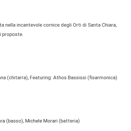
a nella incantevole cornice degli Orti di Santa Chiara,
i proposte.
a (chitarra), Featuring: Athos Bassissi (fisarmonica)
ara
(basso),
Michele Morari
(batteria)