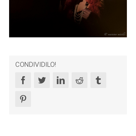
CONDIVIDILO!
facebook
twitter
linkedin
reddit
tumblr
pinterest