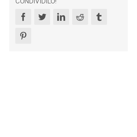
CONDIVIDILO!
facebook
twitter
linkedin
reddit
tumblr
pinterest