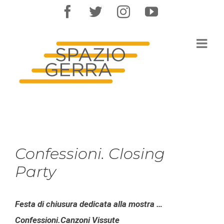
Salta
facebook
twitter
instagram
youtube
al
contenuto
Confessioni. Closing
Party
Festa di chiusura dedicata alla mostra …
Confessioni.Canzoni Vissute